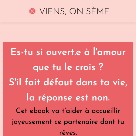
Es-tu si ouvert.e à l'amour
que tu le crois ?
S'il fait défaut dans ta vie,
la réponse est non.
Cet ebook va t’aider à accueillir
joyeusement ce partenaire dont tu
rêves.