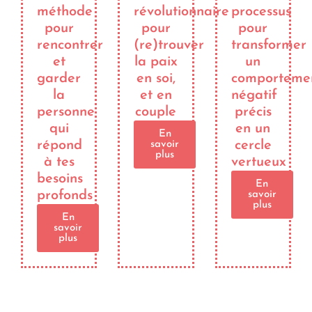
méthode
révolutionnaire
processus
pour
pour
pour
rencontrer
(re)trouver
transformer
et
la paix
un
garder
en soi,
comporteme
la
et en
négatif
personne
couple
précis
qui
en un
En
répond
cercle
savoir
plus
à tes
vertueux
besoins
En
profonds
savoir
plus
En
savoir
plus