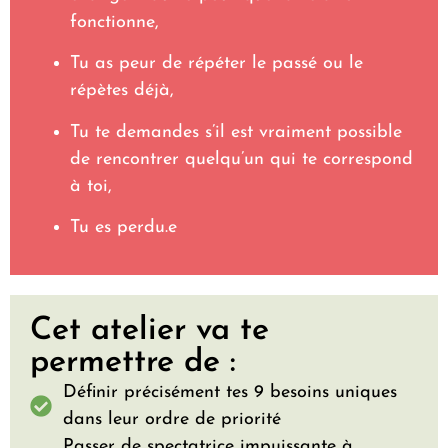
fonctionne,
Tu as peur de répéter le passé ou le
répètes déjà,
Tu te demandes s’il est vraiment possible
de rencontrer quelqu’un qui te correspond
à toi,
Tu es perdu.e
Cet atelier va te
permettre de :
Définir précisément tes 9 besoins uniques
dans leur ordre de priorité
Passer de spectatrice impuissante à