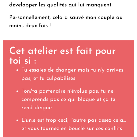
développer les qualités qui lui manquent
Personnellement, cela a sauvé mon couple au
moins deux fois !
Cet atelier est fait pour
toi si :
Tu essaies de changer mais tu n’y arrives
pas, et tu culpabilises
Ton/ta partenaire n’évolue pas, tu ne
comprends pas ce qui bloque et ça te
rend dingue
L’un.e est trop ceci, l’autre pas assez cela…
et vous tournez en boucle sur ces conflits